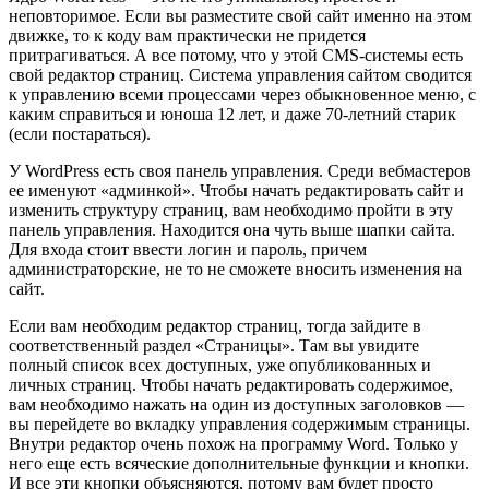
неповторимое. Если вы разместите свой сайт именно на этом
движке, то к коду вам практически не придется
притрагиваться. А все потому, что у этой CMS-системы есть
свой редактор страниц. Система управления сайтом сводится
к управлению всеми процессами через обыкновенное меню, с
каким справиться и юноша 12 лет, и даже 70-летний старик
(если постараться).
У WordPress есть своя панель управления. Среди вебмастеров
ее именуют «админкой». Чтобы начать редактировать сайт и
изменить структуру страниц, вам необходимо пройти в эту
панель управления. Находится она чуть выше шапки сайта.
Для входа стоит ввести логин и пароль, причем
администраторские, не то не сможете вносить изменения на
сайт.
Если вам необходим редактор страниц, тогда зайдите в
соответственный раздел «Страницы». Там вы увидите
полный список всех доступных, уже опубликованных и
личных страниц. Чтобы начать редактировать содержимое,
вам необходимо нажать на один из доступных заголовков —
вы перейдете во вкладку управления содержимым страницы.
Внутри редактор очень похож на программу Word. Только у
него еще есть всяческие дополнительные функции и кнопки.
И все эти кнопки объясняются, потому вам будет просто