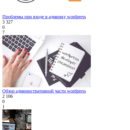
Проблемы при входе в админку wordpress
3 327
0
7
Обзор административной части wordpress
2 106
0
1