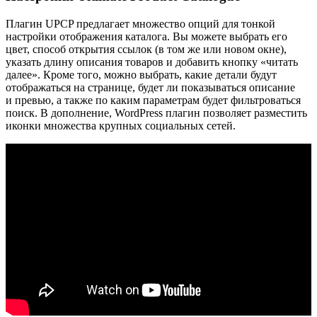
Плагин UPCP предлагает множество опций для тонкой
настройки отображения каталога. Вы можете выбрать его
цвет, способ открытия ссылок (в том же или новом окне),
указать длину описания товаров и добавить кнопку «читать
далее». Кроме того, можно выбрать, какие детали будут
отображаться на странице, будет ли показываться описание
и превью, а также по каким параметрам будет фильтроваться
поиск. В дополнение, WordPress плагин позволяет разместить
иконки множества крупных социальных сетей.