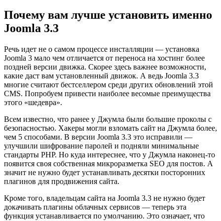
Почему вам лучше установить именно
Joomla 3.3
Речь идет не о самом процессе инсталляции — установка
Joomla 3 мало чем отличается от переноса на хостинг более
поздней версии движка. Скорее здесь важнее возможности,
какие даст вам установленный движок. А ведь Joomla 3.3
многие считают бестселлером среди других обновлений этой
CMS. Попробуем привести наиболее весомые преимущества
этого «шедевра».
Всем известно, что ранее у Джумла были большие проколы с
безопасностью. Хакеры могли взломать сайт на Джумла более,
чем 5 способами. В версии Joomla 3.3 это исправили —
улучшили шифрование паролей и подняли минимальные
стандарты PHP. Но куда интереснее, что у Джумла наконец-то
появится своя собственная микроразметка SEO для постов. А
значит не нужно будет устанавливать десятки посторонних
плагинов для продвижения сайта.
Кроме того, владельцам сайта на Joomla 3.3 не нужно будет
докачивать плагины облачных сервисов — теперь эта
функция устанавливается по умолчанию. Это означает, что