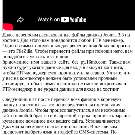
Далее переносим распакованные файлы движка Joomla 3.3 на
хостинг. Для этого вам понадобится любой FTP-менеджер.
Один из самых популярных для решения подобных вопросов
— это FileZilla. Чтобы перенести файлы при помощи него, вам
понадобится указать хост в виде
ftp.доменное_имя_вашего_сайта_без_ру.16mb.com. Также вам
нужно будет указать данные для входа в аккаунт хостинга,
чтобы FTP-менеджер смог проникнуть на сервер. Учтите, что
у вас на компьютере должен быть установлен прочный
антивирус, чтобы злоумышленники не смогли вскрыть ваш
FTP-менеджер и не украли данные для входа на хостинг.
Следующий шаг после переноса всех файлов в корневую
папку на хостинге — это непосредственная инсталляция
движка Joomla. Чтобы процесс запустился, вам необходимо
зайти в любой браузер и в адресной строке прописать заранее
купленное доменное имя вашего сайта. Устанавливается
Джумла за несколько шагов инсталляции. В начале вам
предстоит выбрать язык интерфейса CMS-системы. По