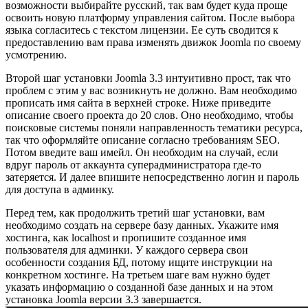
возможности выбирайте русский, так вам будет куда проще
освоить новую платформу управления сайтом. После выбора
языка согласитесь с текстом лицензии. Ее суть сводится к
предоставлению вам права изменять движок Joomla по своему
усмотрению.
Второй шаг установки Joomla 3.3 интуитивно прост, так что
проблем с этим у вас возникнуть не должно. Вам необходимо
прописать имя сайта в верхней строке. Ниже приведите
описание своего проекта до 20 слов. Оно необходимо, чтобы
поисковые системы поняли направленность тематики ресурса,
так что оформляйте описание согласно требованиям SEO.
Потом введите ваш имейл. Он необходим на случай, если
вдруг пароль от аккаунта суперадминистратора где-то
затеряется. И далее впишите непосредственно логин и пароль
для доступа в админку.
Перед тем, как продолжить третий шаг установки, вам
необходимо создать на сервере базу данных. Укажите имя
хостинга, как localhost и пропишите созданное имя
пользователя для админки. У каждого сервера свои
особенности создания БД, потому ищите инструкции на
конкретном хостинге. На третьем шаге вам нужно будет
указать информацию о созданной базе данных и на этом
установка Joomla версии 3.3 завершается.