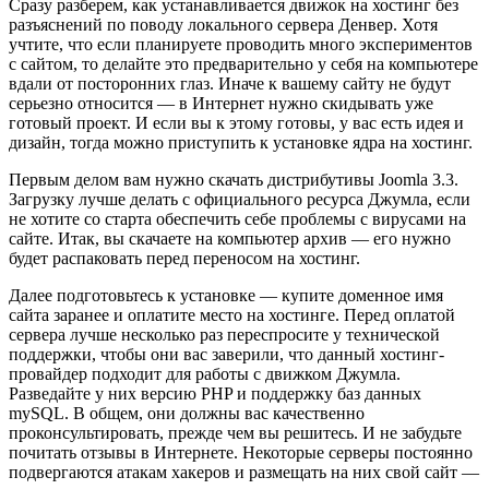
Сразу разберем, как устанавливается движок на хостинг без
разъяснений по поводу локального сервера Денвер. Хотя
учтите, что если планируете проводить много экспериментов
с сайтом, то делайте это предварительно у себя на компьютере
вдали от посторонних глаз. Иначе к вашему сайту не будут
серьезно относится — в Интернет нужно скидывать уже
готовый проект. И если вы к этому готовы, у вас есть идея и
дизайн, тогда можно приступить к установке ядра на хостинг.
Первым делом вам нужно скачать дистрибутивы Joomla 3.3.
Загрузку лучше делать с официального ресурса Джумла, если
не хотите со старта обеспечить себе проблемы с вирусами на
сайте. Итак, вы скачаете на компьютер архив — его нужно
будет распаковать перед переносом на хостинг.
Далее подготовьтесь к установке — купите доменное имя
сайта заранее и оплатите место на хостинге. Перед оплатой
сервера лучше несколько раз переспросите у технической
поддержки, чтобы они вас заверили, что данный хостинг-
провайдер подходит для работы с движком Джумла.
Разведайте у них версию PHP и поддержку баз данных
mySQL. В общем, они должны вас качественно
проконсультировать, прежде чем вы решитесь. И не забудьте
почитать отзывы в Интернете. Некоторые серверы постоянно
подвергаются атакам хакеров и размещать на них свой сайт —