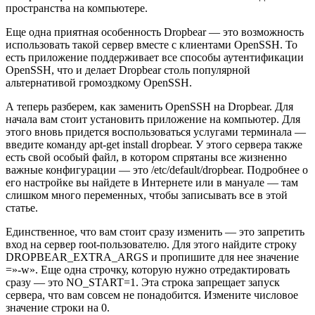
пространства на компьютере.
Еще одна приятная особенность Dropbear — это возможность
использовать такой сервер вместе с клиентами OpenSSH. То
есть приложение поддерживает все способы аутентификации
OpenSSH, что и делает Dropbear столь популярной
альтернативой громоздкому OpenSSH.
А теперь разберем, как заменить OpenSSH на Dropbear. Для
начала вам стоит установить приложение на компьютер. Для
этого вновь придется воспользоваться услугами терминала —
введите команду apt-get install dropbear. У этого сервера также
есть свой особый файл, в котором спрятаны все жизненно
важные конфигурации — это /etc/default/dropbear. Подробнее о
его настройке вы найдете в Интернете или в мануале — там
слишком много переменных, чтобы записывать все в этой
статье.
Единственное, что вам стоит сразу изменить — это запретить
вход на сервер root-пользователю. Для этого найдите строку
DROPBEAR_EXTRA_ARGS и пропишите для нее значение
=»-w». Еще одна строчку, которую нужно отредактировать
сразу — это NO_START=1. Эта строка запрещает запуск
сервера, что вам совсем не понадобится. Измените числовое
значение строки на 0.