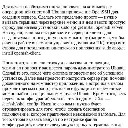
Для начала необходимо инсталлировать на компьютер с
операционной системой Ubuntu приложение OpenSSH для
создания сервера. Сделать это предельно просто — нужно
вызвать терминал через верхнее меню и в нем ввести простую
строку для начала установки: sudo apt-get install openssh-server.
На случай, если вы настраиваете и сервер и клиент для
создания удаленного доступа к компьютеру (например, чтобы
сидя на работе вы смогли управлять домашним ПК), тогда вот
строка для инсталляции клиентского приложения: sudo apt-get
install openssh-client.
После того, как ввели строку для вызова инсталляции,
терминал попросит вас ввести пароль администратора Ubuntu.
Сделайте это, после чего система оповестит вас об успешной
установке. Далее вам предстоит настроить сервер при помощи
добавленного на компьютер приложения. Настройка в целом
проходит весьма просто, так как все функции и переменные
можно найти в специальном мануале Ubuntu. Кроме того, весь
перечень конфигураций указывается в одном файле —
/etc/ssh/sshd_config. Именно его вам и нужно будет
отредактировать для того, чтобы создать безопасное
подключение, которое практически невозможно взломать. Для
того, чтобы вызвать мануал по настройке файла
конфигураций, введите следующую строку в терминале: man