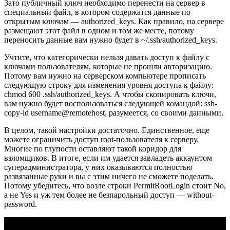
Зато публичный ключ необходимо перенести на сервер в
специальный файл, в котором содержатся данные по
открытым ключам — authorized_keys. Как правило, на сервере
размещают этот файл в одном и том же месте, потому
переносить данные вам нужно будет в ~/.ssh/authorized_keys.
Учтите, что категорически нельзя давать доступ к файлу с
ключами пользователям, которые не прошли авторизацию.
Потому вам нужно на серверском компьютере прописать
следующую строку для изменения уровня доступа к файлу:
chmod 600 .ssh/authorized_keys. А чтобы скопировать ключи,
вам нужно будет воспользоваться следующей командой: ssh-
copy-id username@remotehost, разумеется, со своими данными.
В целом, такой настройки достаточно. Единственное, еще
можете ограничить доступ root-пользователя к серверу.
Многие по глупости оставляют такой коридор для
взломщиков. В итоге, если им удается завладеть аккаунтом
суперадминистратора, у них оказываются полностью
развязанные руки и вы с этим ничего не сможете поделать.
Потому убедитесь, что возле строки PermitRootLogin стоит No,
а не Yes и уж тем более не безпарольный доступ — without-
password.