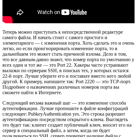
Теперь можно приступать к непосредственной редактуре
самого файла. И начать стоит с самого простого и
элементарного — с изменения порта. Хоть сделать это и очень
легко, но если проигнорировать изменение порта, то в
дальнейшем это может стать причиной взлома. Дело в том,
что все давным-давно знают, что номер порта по умолчанию у
всех один и тот же — это Port 22. Хакеры часто устраивают
вылазки по серверам SSH, в поисках тех, у которых остался
22-й порт. Лучше уберите его и поставьте вместо него любой
другой. К примеру, напишите так: Port 2220 — это TCP-порт.
Подробнее о назначениях различных номеров порта вы
сможете найти в Интернете.
Следующий весьма важный шаг — это изменение способа
аутентификации. Лучше пропишите в файле конфигураций
следующее: PubkeyAuthentication yes. Это строка разрешит
аутентификацию посредством открытого ключа. Выглядеть
это будет так: клиент создает публичный ключ, вносит его на
сервер в специальный файл, а затем, когда он будет
подключаться по SSH, сервер проверит наличие файла с