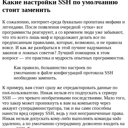
Какие настройки SSH по умолчанию
стоит заменить
К сожалению, интернет-среда буквально пропитана мифами и
легендами. После появления очередной «утки» все
программисты реагируют, а со временем люди уже забывают,
что это всего лишь миф и продолжают делать все по
предписанным правилами, которые, возможно, и не правила
вовсе. И как же разобраться в этой пучине надуманных
законов и ложных советов? Лучший помощник в этом
вопросе — это практика и мудрость опытных программистов.
Как правило, большинство настроек по
умолчанию в файле конфигураций протокола SSH
необходимо заменить.
К примеру, вам стоит сразу же отредактировать данные по
root-пользователю. Никак нельзя его подпускать к серверу
SSH — это чревато необратимыми последствиями. Мало того,
что хакер может проникнуть к вам на компьютер через
аккаунт суперадминистратора, так и вы сами способны
нанести вред серверу SSH, ведь у root неограниченные права.
Никак нельзя допускать кому-либо выполнять команды sudo
удаленно, а по умолчанию суперадмину дозволено входить на