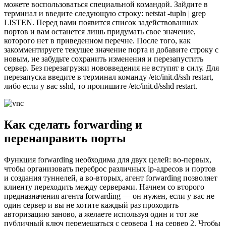
можете воспользоваться специальной командой. Зайдите в
терминал и введите следующую строку: netstat -tupln | grep
LISTEN. Перед вами появится список задействованных
портов и вам останется лишь придумать свое значение,
которого нет в приведенном перечне. После того, как
закомментируете текущее значение порта и добавите строку с
новым, не забудьте сохранить изменения и перезапустить
сервер. Без перезагрузки нововведения не вступят в силу. Для
перезапуска введите в терминал команду /etc/init.d/ssh restart,
либо если у вас sshd, то пропишите /etc/init.d/sshd restart.
Как сделать forwarding и
перенаправить порты
Функция forwarding необходима для двух целей: во-первых,
чтобы организовать переброс различных ip-адресов и портов
и создания туннелей, а во-вторых, агент forwarding позволяет
клиенту переходить между серверами. Начнем со второго
предназначения агента forwarding — он нужен, если у вас не
один сервер и вы не хотите каждый раз проходить
авторизацию заново, а желаете используя один и тот же
публичный ключ перемещаться с сервера 1 на сервер 2. Чтобы