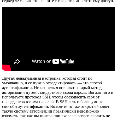
сервер SSH. Так что начните с того, что запретите ему доступ.
Другая ненадуманная настройка, которая стоит по
умолчанию, и ее нужно отредактировать, — это способ
аутентификации. Никак нельзя оставлять старый метод
авторизации путем стандартного ввода пароля. Вы для того и
используете протокол SSH, чтобы обезопасить себя от
прецедентов взлома паролей. В SSH есть и более умные
способы аутентификации. Возьмите тот же открытый ключ —
такую систему авторизации практически невозможно
взломать, так как вы ничего при входе на сервер вводить не