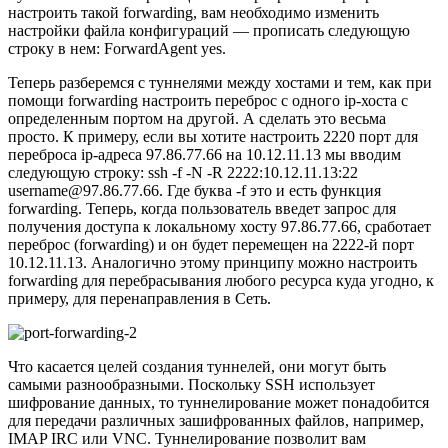
настроить такой forwarding, вам необходимо изменить
настройки файла конфигураций — прописать следующую
строку в нем: ForwardAgent yes.
Теперь разберемся с туннелями между хостами и тем, как при
помощи forwarding настроить переброс с одного ip-хоста с
определенным портом на другой. А сделать это весьма
просто. К примеру, если вы хотите настроить 2220 порт для
переброса ip-адреса 97.86.77.66 на 10.12.11.13 мы вводим
следующую строку: ssh -f -N -R 2222:10.12.11.13:22
username@97.86.77.66. Где буква -f это и есть функция
forwarding. Теперь, когда пользователь введет запрос для
получения доступа к локальному хосту 97.86.77.66, сработает
переброс (forwarding) и он будет перемещен на 2222-й порт
10.12.11.13. Аналогично этому принципу можно настроить
forwarding для перебрасывания любого ресурса куда угодно, к
примеру, для перенаправления в Сеть.
Что касается целей создания туннелей, они могут быть
самыми разнообразными. Поскольку SSH использует
шифрование данных, то туннелирование может понадобится
для передачи различных зашифрованных файлов, например,
IMAP IRC или VNC. Туннелирование позволит вам