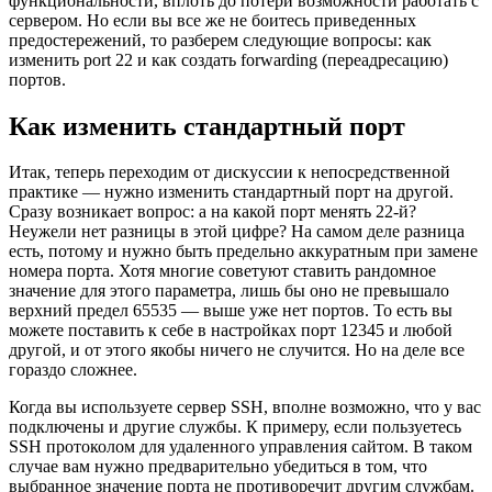
функциональности, вплоть до потери возможности работать с
сервером. Но если вы все же не боитесь приведенных
предостережений, то разберем следующие вопросы: как
изменить port 22 и как создать forwarding (переадресацию)
портов.
Как изменить стандартный порт
Итак, теперь переходим от дискуссии к непосредственной
практике — нужно изменить стандартный порт на другой.
Сразу возникает вопрос: а на какой порт менять 22-й?
Неужели нет разницы в этой цифре? На самом деле разница
есть, потому и нужно быть предельно аккуратным при замене
номера порта. Хотя многие советуют ставить рандомное
значение для этого параметра, лишь бы оно не превышало
верхний предел 65535 — выше уже нет портов. То есть вы
можете поставить к себе в настройках порт 12345 и любой
другой, и от этого якобы ничего не случится. Но на деле все
гораздо сложнее.
Когда вы используете сервер SSH, вполне возможно, что у вас
подключены и другие службы. К примеру, если пользуетесь
SSH протоколом для удаленного управления сайтом. В таком
случае вам нужно предварительно убедиться в том, что
выбранное значение порта не противоречит другим службам.