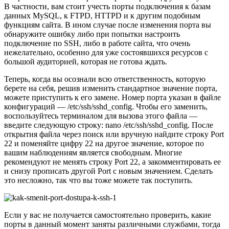
В частности, вам стоит учесть порты подключения к базам
данных MySQL, к FTPD, HTTPD и к другим подобным
функциям сайта. В ином случае после изменения порта вы
обнаружите ошибку либо при попытки настроить
подключение по SSH, либо в работе сайта, что очень
нежелательно, особенно для уже состоявшихся ресурсов с
большой аудиторией, которая не готова ждать.
Теперь, когда вы осознали всю ответственность, которую
берете на себя, решив изменить стандартное значение порта,
можете приступить к его замене. Номер порта указан в файле
конфигураций — /etc/ssh/sshd_config. Чтобы его заменить,
воспользуйтесь терминалом для вызова этого файла —
введите следующую строку: nano /etc/ssh/sshd_config. После
открытия файла через поиск или вручную найдите строку Port
22 и поменяйте цифру 22 на другое значение, которое по
вашим наблюдениям является свободным. Многие
рекомендуют не менять строку Port 22, а закомментировать ее
и снизу прописать другой Port с новым значением. Сделать
это несложно, так что вы тоже можете так поступить.
Если у вас не получается самостоятельно проверить, какие
порты в данный момент заняты различными службами, тогда