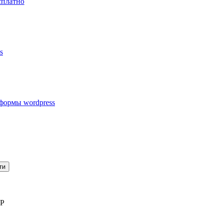
сплатно
s
формы wordpress
ти
WP