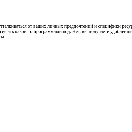
тталкиваться от ваших личных предпочтений и специфики ресур
 изучать какой-то программный код. Нет, вы получаете удобней
ты!