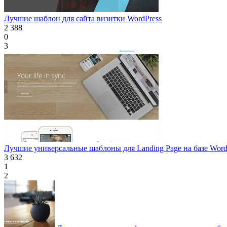
Лучшие шаблон для сайта визитки WordPress
2 388
0
3
Лучшие универсальные шаблоны для Landing Page на базе Word
3 632
1
2