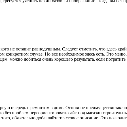
 требуется уяснить некий базовый набор знаний. Тогда вы без пр
го не оставит равнодушным. Следует отметить, что здесь крайне
ом конкретном случае. Но все необходимое здесь есть. Это меню
ем, можно добиться очень хорошего результата, если потратить
первую очередь с ремонтом в доме. Основное преимущество закл
но без проблем переориентировать сайт под магазин строительны
ого, обязательно добавляйте текстовое описание. Это позволит