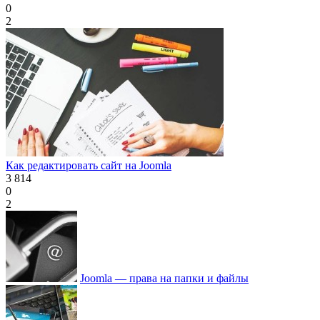
0
2
Как редактировать сайт на Joomla
3 814
0
2
Joomla — права на папки и файлы