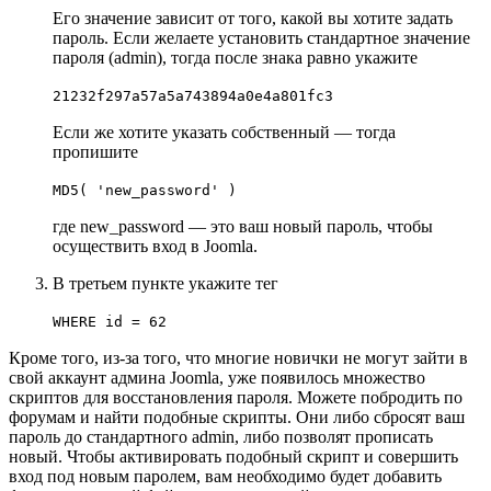
Его значение зависит от того, какой вы хотите задать
пароль. Если желаете установить стандартное значение
пароля (admin), тогда после знака равно укажите
21232f297a57a5a743894a0e4a801fc3
Если же хотите указать собственный — тогда
пропишите
MD5
(
'new_password'
)
где new_password — это ваш новый пароль, чтобы
осуществить вход в Joomla.
В третьем пункте укажите тег
WHERE id
=
62
Кроме того, из-за того, что многие новички не могут зайти в
свой аккаунт админа Joomla, уже появилось множество
скриптов для восстановления пароля. Можете побродить по
форумам и найти подобные скрипты. Они либо сбросят ваш
пароль до стандартного admin, либо позволят прописать
новый. Чтобы активировать подобный скрипт и совершить
вход под новым паролем, вам необходимо будет добавить