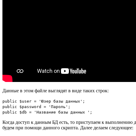
Данные в этом файле выглядят в виде таких строк:
public
$user
=
'Юзер базы данных'
;
public
$password
=
'Пароль'
;
public
$db
=
'Название базы данных '
;
Когда доступ к данным БД есть, то приступаем к выполнению д
будем при помощи данного скрипта. Далее делаем следующее: