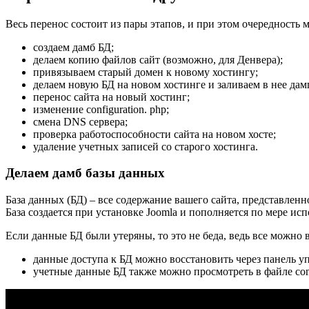
Весь перенос состоит из пары этапов, и при этом очередность 
создаем дамб БД;
делаем копию файлов сайт (возможно, для Денвера);
привязываем старый домен к новому хостингу;
делаем новую БД на новом хостинге и заливаем в нее дам
перенос сайта на новый хостинг;
изменение configuration. php;
смена DNS сервера;
проверка работоспособности сайта на новом хосте;
удаление учетных записей со старого хостинга.
Делаем дамб базы данных
База данных (БД) – все содержание вашего сайта, представленно
База создается при установке Joomla и пополняется по мере исп
Если данные БД были утеряны, то это не беда, ведь все можно 
данные доступа к БД можно восстановить через панель у
учетные данные БД также можно просмотреть в файле conf