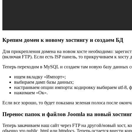
Крепим домен к новому хостингу и создаем БД
Для прикрепления домена на новом хосте необходимо: зарегистр
(включая FTP). Если есть ISP панель, то прикручиваем к хосту 
Теперь переходим в MySQL и создаем там новую базу данных с
ищем вкладку «Импорт»;
выбираем дамп базы данных;
настраиваем опции импорта: кодировку выбираем utf-8,
нажимаем «Ок».
Если все хорошо, то будет показана зеленая полоса после окон
Перенос папок и файлов Joomla на новый хостинг
Теперь закачиваем наш сайт через FTP на другой/новый хост, к
обычно это public_html или httpdocs. Теперь остается внести кор