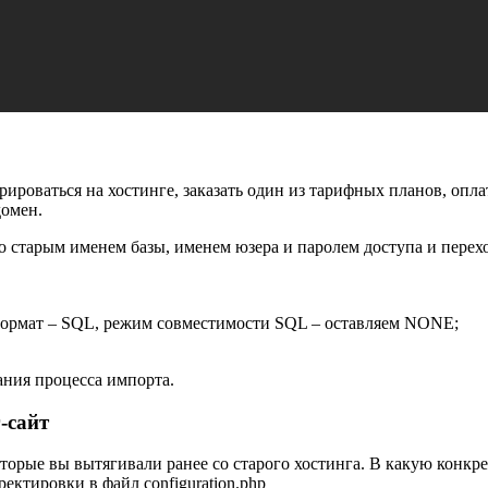
ироваться на хостинге, заказать один из тарифных планов, опла
домен.
о старым именем базы, именем юзера и паролем доступа и перех
 формат – SQL, режим совместимости SQL – оставляем NONE;
чания процесса импорта.
-сайт
оторые вы вытягивали ранее со старого хостинга. В какую конкр
ректировки в файл configuration.php