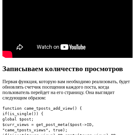
Записываем количество просмотров
Первая функция, которую вам необходимо реализовать, будет
обновлять счетчик посещения каждого поста, когда
пользователь перейдет на его страницу. Она выглядит
следующим образом:
function
came_tposts_add_view
()
{
if
(
is_single
())
{
global
$post
;
$curr_views
=
get_post_meta
(
$post
->
ID
,
"came_tposts_views"
,
true
);