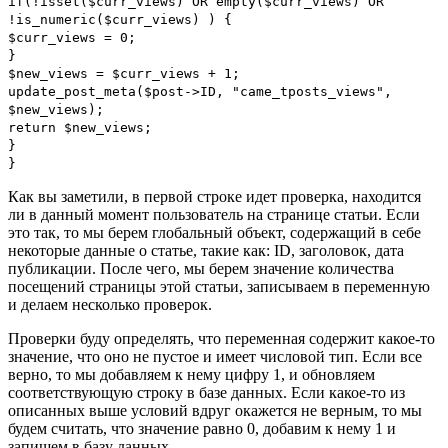
if
(!
isset
(
$curr_views
)
OR empty
(
$curr_views
)
OR
!
is_numeric
(
$curr_views
)
)
{
$curr_views
=
0
;
}
$new_views
=
$curr_views
+
1
;
update_post_meta
(
$post
->
ID
,
"came_tposts_views"
,
$new_views
);
return
$new_views
;
}
}
Как вы заметили, в первой строке идет проверка, находится
ли в данный момент пользователь на странице статьи. Если
это так, то мы берем глобальный объект, содержащий в себе
некоторые данные о статье, такие как: ID, заголовок, дата
публикации. После чего, мы берем значение количества
посещений страницы этой статьи, записываем в переменную
и делаем несколько проверок.
Проверки буду определять, что переменная содержит какое-то
значение, что оно не пустое и имеет числовой тип. Если все
верно, то мы добавляем к нему цифру 1, и обновляем
соответствующую строку в базе данных. Если какое-то из
описанных выше условий вдруг окажется не верным, то мы
будем считать, что значение равно 0, добавим к нему 1 и
запишем в базу данных.