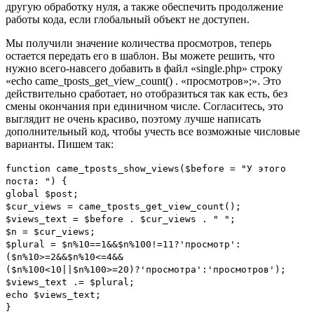
другую обработку нуля, а также обеспечить продолжение
работы кода, если глобальный объект не доступен.
Мы получили значение количества просмотров, теперь
остается передать его в шаблон. Вы можете решить, что
нужно всего-навсего добавить в файл «single.php» строку
«echo came_tposts_get_view_count() . «просмотров»;». Это
действительно сработает, но отобразиться так как есть, без
смены окончания при единичном числе. Согласитесь, это
выглядит не очень красиво, поэтому лучше написать
дополнительный код, чтобы учесть все возможные числовые
варианты. Пишем так:
function
came_tposts_show_views
(
$before
=
"У этого
поста: "
)
{
global
$post
;
$cur_views
=
came_tposts_get_view_count
();
$views_text
=
$before
.
$cur_views
.
" "
;
$n
=
$cur_views
;
$plural
=
$n
%
10
==
1
&&
$n
%
100
!=
11
?
'просмотр'
:
(
$n
%
10
>=
2
&&
$n
%
10
<=
4
&&
(
$n
%
100
<
10
||
$n
%
100
>=
20
)?
'просмотра'
:
'просмотров'
);
$views_text
.=
$plural
;
echo $views_text
;
}