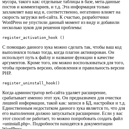
мусора, такого как: отдельные таблицы в базе, мета-данные
постов и комментариев, и т.д. Эта информация только
захламляет ваш код и, соответственно, негативно влияет на
скорость загрузки веб-сайта. К счастью, разработчики
WordPress не упустили данный момент из виду и добавили
несколько хуков для решения проблемы:
register_activation_hook
()
С помощью данного хука можно сделать так, чтобы ваш код
выполнялся только тогда, когда плагин активирован. Он
использует путь к файлу и название функции в качестве
аргументов. Кроме того, им можно воспользоваться для того,
чтобы проверить версию, обновления и правильность версии
PHP.
register_uninstall_hook
()
Когда администратор веб-сайта удаляет расширение,
срабатывает именно этот хук. Он предназначен для очистки
лишней информации, такой как: записи в БД, настройки и т.д.
Единственным недостатком данного хука является то, что для
его выполнения должно запускаться расширение. Если у вас
этот способ не работает, то можно попробовать создать файл
«uninstall.php». Подробности находятся в документации
WordPress.