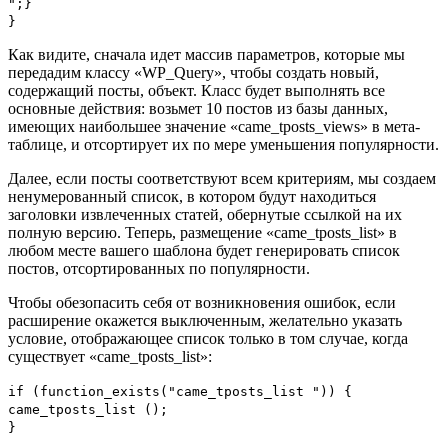
";}
}
Как видите, сначала идет массив параметров, которые мы
передадим классу «WP_Query», чтобы создать новый,
содержащий посты, объект. Класс будет выполнять все
основные действия: возьмет 10 постов из базы данных,
имеющих наибольшее значение «came_tposts_views» в мета-
таблице, и отсортирует их по мере уменьшения популярности.
Далее, если посты соответствуют всем критериям, мы создаем
ненумерованный список, в котором будут находиться
заголовки извлеченных статей, обернутые ссылкой на их
полную версию. Теперь, размещение «came_tposts_list» в
любом месте вашего шаблона будет генерировать список
постов, отсортированных по популярности.
Чтобы обезопасить себя от возникновения ошибок, если
расширение окажется выключенным, желательно указать
условие, отображающее список только в том случае, когда
существует «came_tposts_list»:
if
(
function_exists
(
"came_tposts_list "
))
{
came_tposts_list
();
}