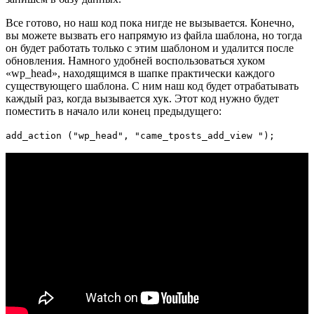
Все готово, но наш код пока нигде не вызывается. Конечно,
вы можете вызвать его напрямую из файла шаблона, но тогда
он будет работать только с этим шаблоном и удалится после
обновления. Намного удобней воспользоваться хуком
«wp_head», находящимся в шапке практически каждого
существующего шаблона. С ним наш код будет отрабатывать
каждый раз, когда вызывается хук. Этот код нужно будет
поместить в начало или конец предыдущего:
add_action
(
"wp_head"
,
"came_tposts_add_view "
);