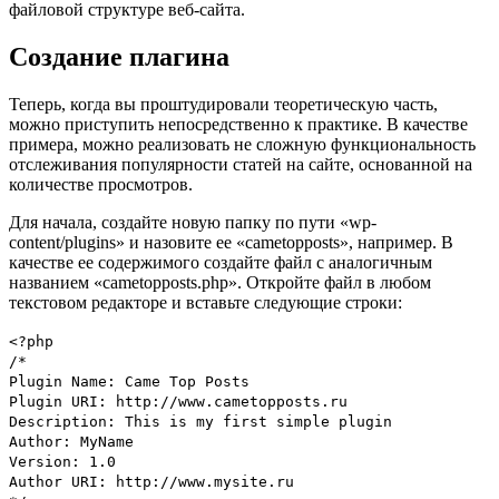
файловой структуре веб-сайта.
Создание плагина
Теперь, когда вы проштудировали теоретическую часть,
можно приступить непосредственно к практике. В качестве
примера, можно реализовать не сложную функциональность
отслеживания популярности статей на сайте, основанной на
количестве просмотров.
Для начала, создайте новую папку по пути «wp-
content/plugins» и назовите ее «cametopposts», например. В
качестве ее содержимого создайте файл c аналогичным
названием «cametopposts.php». Откройте файл в любом
текстовом редакторе и вставьте следующие строки:
<?
php
/*
Plugin Name: Came Top Posts
Plugin URI: http://www.cametopposts.ru
Description: This is my first simple plugin
Author: MyName
Version: 1.0
Author URI: http://www.mysite.ru