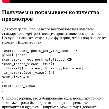
Получаем и показываем количество
просмотров
Для этих целей, проще всего воспользоваться вызовом
стандартного «get_post_meta()», применявшегося для записи.
Но лучше написать отдельную функцию, чтобы код был более
гибким. Пишем вот так:
function
came_tposts_get_view_count
()
{
global
$post
;
$cur_views
=
get_post_meta
(
$post
->
ID
,
"came_tposts_views"
,
true
);
if
(!
isset
(
$cur_views
)
OR empty
(
$cur_views
)
OR
!
is_numeric
(
$cur_views
)
)
{
$cur_views
=
0
;
}
return
$cur_views
;
}
С одной стороны, это дублирование кода, поскольку точно
такие же строки были до этого, но данное решение
пригодится в будущем. Например, можно будет добавить