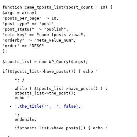
function
came_tposts_list
(
$post_count
=
10
)
{
$args
=
array
(
"posts_per_page"
=>
10
,
"post_type"
=>
"post"
,
"post_status"
=>
"publish"
,
"meta_key"
=>
"came_tposts_views"
,
"orderby"
=>
"meta_value_num"
,
"order"
=>
"DESC"
);
$tposts_list
=
new
WP_Query
(
$args
);
if
(
$tposts_list
->
have_posts
())
{
echo
"
"
;
}
while
(
$tposts_list
->
have_posts
()
)
:
$tposts_list
->
the_post
();
echo
'
'
.
the_title
(
''
,
''
,
false
).
'
'
;
endwhile
;
if
$tposts_list
->
have_posts
())
{
echo
"