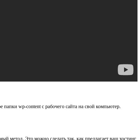
 папки wp-content с рабочего сайта на свой компьютер.
емый метод. Это можно сделать так, как предлагает ваш хостинг