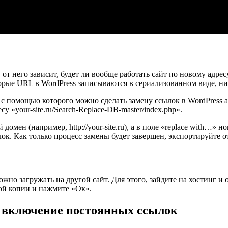
от него зависит, будет ли вообще работать сайт по новому адре
рые URL в WordPress записываются в сериализованном виде, ни в
 с помощью которого можно сделать замену ссылок в WordPress а
су «your-site.ru/Search-Replace-DB-master/index.php».
мен (например, http://your-site.ru), а в поле «replace with…» новы
ок. Как только процесс замены будет завершен, экспортируйте от
можно загружать на другой сайт. Для этого, зайдите на хостинг 
ой копии и нажмите «Ок».
и включение постоянных ссылок