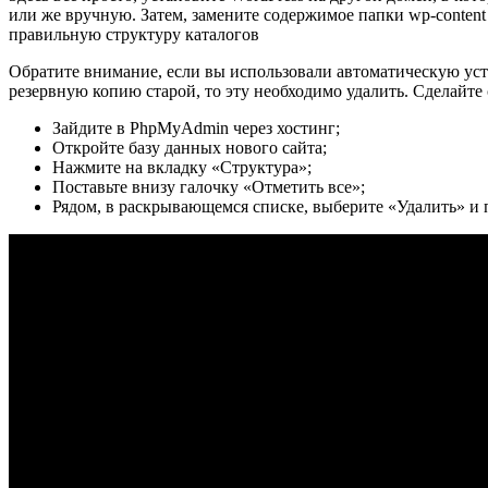
или же вручную. Затем, замените содержимое папки wp-content
правильную структуру каталогов
Обратите внимание, если вы использовали автоматическую уста
резервную копию старой, то эту необходимо удалить. Сделайте
Зайдите в PhpMyAdmin через хостинг;
Откройте базу данных нового сайта;
Нажмите на вкладку «Структура»;
Поставьте внизу галочку «Отметить все»;
Рядом, в раскрывающемся списке, выберите «Удалить» и 