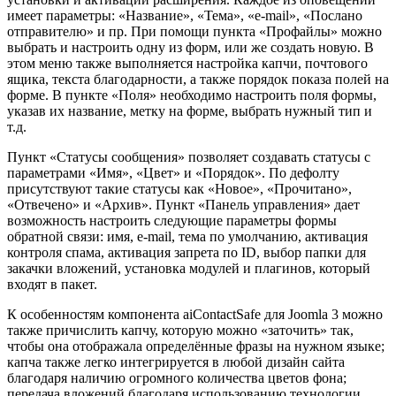
имеет параметры: «Название», «Тема», «e-mail», «Послано
отправителю» и пр. При помощи пункта «Профайлы» можно
выбрать и настроить одну из форм, или же создать новую. В
этом меню также выполняется настройка капчи, почтового
ящика, текста благодарности, а также порядок показа полей на
форме. В пункте «Поля» необходимо настроить поля формы,
указав их название, метку на форме, выбрать нужный тип и
т.д.
Пункт «Статусы сообщения» позволяет создавать статусы с
параметрами «Имя», «Цвет» и «Порядок». По дефолту
присутствуют такие статусы как «Новое», «Прочитано»,
«Отвечено» и «Архив». Пункт «Панель управления» дает
возможность настроить следующие параметры формы
обратной связи: имя, e-mail, тема по умолчанию, активация
контроля спама, активация запрета по ID, выбор папки для
закачки вложений, установка модулей и плагинов, который
входят в пакет.
К особенностям компонента aiContactSafe для Joomla 3 можно
также причислить капчу, которую можно «заточить» так,
чтобы она отображала определённые фразы на нужном языке;
капча также легко интегрируется в любой дизайн сайта
благодаря наличию огромного количества цветов фона;
передача вложений благодаря использованию технологии