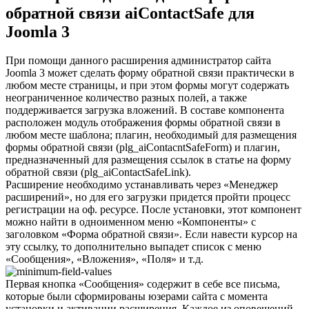
обратной связи aiContactSafe для
Joomla 3
При помощи данного расширения администратор сайта
Joomla 3 может сделать форму обратной связи практически в
любом месте страницы, и при этом формы могут содержать
неограниченное количество разных полей, а также
поддерживается загрузка вложений. В составе компонента
расположен модуль отображения формы обратной связи в
любом месте шаблона; плагин, необходимый для размещения
формы обратной связи (plg_aiContacntSafeForm) и плагин,
предназначенный для размещения ссылок в статье на форму
обратной связи (plg_aiContactSafeLink).
Расширение необходимо устанавливать через «Менеджер
расширений», но для его загрузки придется пройти процесс
регистрации на оф. ресурсе. После установки, этот компонент
можно найти в одноименном меню «Компоненты» с
заголовком «Форма обратной связи». Если навести курсор на
эту ссылку, то дополнительно выпадет список с меню
«Сообщения», «Вложения», «Поля» и т.д.
Первая кнопка «Сообщения» содержит в себе все письма,
которые были сформированы юзерами сайта с момента
установки и активации расширения. Каждое из оповещений