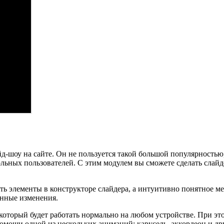
йд-шоу на сайте. Он не пользуется такой большой популярностью
ольных пользователей. С этим модулем вы сможете сделать слайде
вать элементы в конструкторе слайдера, а интуитивно понятное 
енные изменения.
 который будет работать нормально на любом устройстве. При эт
мощи одной из нескольких анимаций: карусель, аккордеон и дру