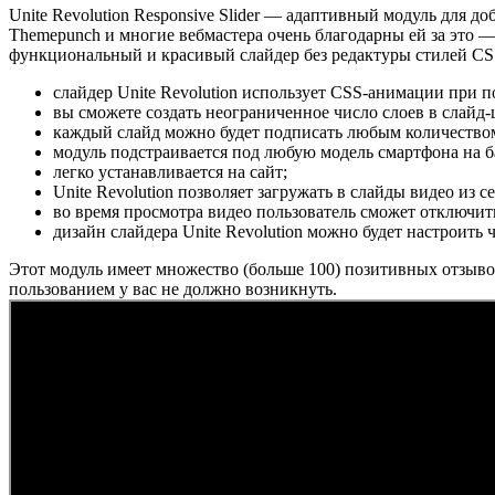
Unite Revolution Responsive Slider — адаптивный модуль для д
Themepunch и многие вебмастера очень благодарны ей за это — 
функциональный и красивый слайдер без редактуры стилей CSS 
слайдер Unite Revolution использует CSS-анимации при 
вы сможете создать неограниченное число слоев в слайд-
каждый слайд можно будет подписать любым количеством с
модуль подстраивается под любую модель смартфона на ба
легко устанавливается на сайт;
Unite Revolution позволяет загружать в слайды видео из с
во время просмотра видео пользователь сможет отключит
дизайн слайдера Unite Revolution можно будет настроить 
Этот модуль имеет множество (больше 100) позитивных отзывов
пользованием у вас не должно возникнуть.