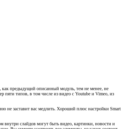
, как предыдущий описанный модуль, тем не менее, не
р пяти типов, в том числе из видео с Youtube и Vimeo, из
меню не заставит вас медлить. Хороший плюс настройки Smart
ом внутри слайдов могут быть видео, картинки, новости и
гие. Вы сумеете настроить все элементы, из каких состоит