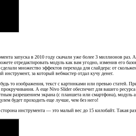
мента запуска в 2010 году скачали уже более 3 миллионов раз. А
ете отредактировать модуль как вам угодно, изменив его базов
 — сделали множество эффектов перехода для слайдера: от скольж
й инструмент, за который вебмастер отдал кучу денег.
 будь то изображения, текст с картинками или превью статей. П
 прокручивания. А еще Nivo Slider обеспечит для вашего ресур
дартным разрешением экрана (с планшета или смартфона), модул
улем будет проходить еще лучше, чем без него!
 сторона инструмента — это малый вес до 15 килобайт. Такая раз