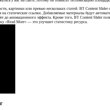
аться у вас на сайте, потому он повысит оптимизацию площадк
сти, картинки или превью нескольких статей. BT Content Slide
м на статические ссылки. Добавляемые материалы будут автомат
ider до анимационного эффекта. Кроме того, BT Content Slider по
ку «Read More» — это улучшит статистику ресурса.
r