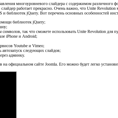
обавления многоуровневого слайдера с содержимом различного фо
слайдер работает прекрасно. Очень важно, что Unite Revolution 
и библиотек jQuery. Вот перечень основных особенностей инстр
помощи библиотек jQuery;
шоу;
имволов, так что сможете использовать Unite Revolution для п
зе iPhone и Android;
ервисов Youtube и Vimeo;
ь автозапуск следующих слайдов;
через админку.
 на официальном сайте Joomla. Его можно будет легко установи