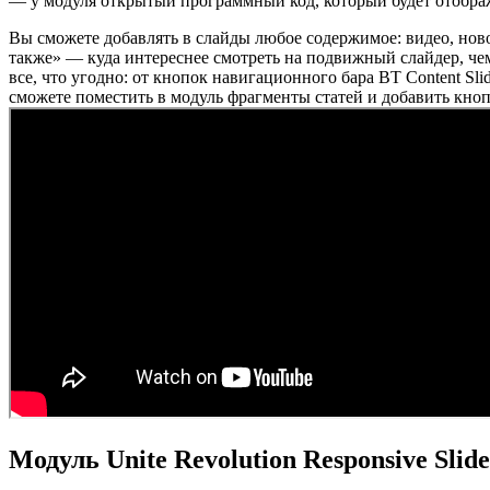
— у модуля открытый программный код, который будет отображ
Вы сможете добавлять в слайды любое содержимое: видео, ново
также» — куда интереснее смотреть на подвижный слайдер, че
все, что угодно: от кнопок навигационного бара BT Content Sl
сможете поместить в модуль фрагменты статей и добавить кноп
Модуль Unite Revolution Responsive Slide