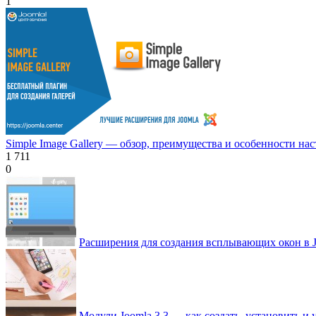
1
Simple Image Gallery — обзор, преимущества и особенности на
1 711
0
Расширения для создания всплывающих окон в J
Модули Joomla 3.3 — как создать, установить и 