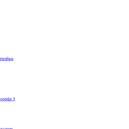
стройки
oomla 3
удалить