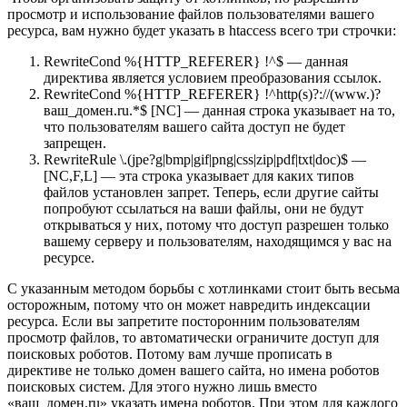
просмотр и использование файлов пользователями вашего
ресурса, вам нужно будет указать в htaccess всего три строчки:
RewriteCond %{HTTP_REFERER} !^$ — данная
директива является условием преобразования ссылок.
RewriteCond %{HTTP_REFERER} !^http(s)?://(www.)?
ваш_домен.ru.*$ [NC] — данная строка указывает на то,
что пользователям вашего сайта доступ не будет
запрещен.
RewriteRule \.(jpe?g|bmp|gif|png|css|zip|pdf|txt|doc)$ —
[NC,F,L] — эта строка указывает для каких типов
файлов установлен запрет. Теперь, если другие сайты
попробуют ссылаться на ваши файлы, они не будут
открываться у них, потому что доступ разрешен только
вашему серверу и пользователям, находящимся у вас на
ресурсе.
С указанным методом борьбы с хотлинками стоит быть весьма
осторожным, потому что он может навредить индексации
ресурса. Если вы запретите посторонним пользователям
просмотр файлов, то автоматически ограничите доступ для
поисковых роботов. Потому вам лучше прописать в
директиве не только домен вашего сайта, но имена роботов
поисковых систем. Для этого нужно лишь вместо
«ваш_домен.ru» указать имена роботов. При этом для каждого