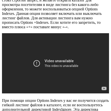
стоял строгий запрет, и желаете открыть каталог для
просмотра посетителям в виде листинга без какого-либо
оформления, то можете воспользоваться опцией Options
Indexes. Данная опция позволяет включать или выключать
листинг файлов. Для активации листинга вам нужно
прописать Options +Indexes. Если хотите его запретить, то
вместо плюса «+» поставьте минус «-«.
При помощи опции Options Indexes у вас не получится создать
гибкий листинг файлов в каталоге, если не воспользуетесь
дополнительной директивой IndexIgnore. Эта директива