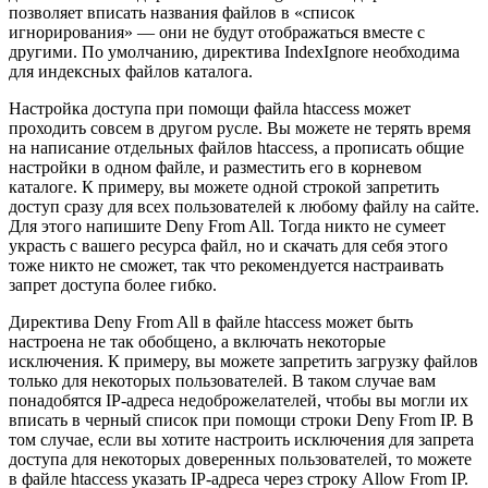
позволяет вписать названия файлов в «список
игнорирования» — они не будут отображаться вместе с
другими. По умолчанию, директива IndexIgnore необходима
для индексных файлов каталога.
Настройка доступа при помощи файла htaccess может
проходить совсем в другом русле. Вы можете не терять время
на написание отдельных файлов htaccess, а прописать общие
настройки в одном файле, и разместить его в корневом
каталоге. К примеру, вы можете одной строкой запретить
доступ сразу для всех пользователей к любому файлу на сайте.
Для этого напишите Deny From All. Тогда никто не сумеет
украсть с вашего ресурса файл, но и скачать для себя этого
тоже никто не сможет, так что рекомендуется настраивать
запрет доступа более гибко.
Директива Deny From All в файле htaccess может быть
настроена не так обобщено, а включать некоторые
исключения. К примеру, вы можете запретить загрузку файлов
только для некоторых пользователей. В таком случае вам
понадобятся IP-адреса недоброжелателей, чтобы вы могли их
вписать в черный список при помощи строки Deny From IP. В
том случае, если вы хотите настроить исключения для запрета
доступа для некоторых доверенных пользователей, то можете
в файле htaccess указать IP-адреса через строку Allow From IP.