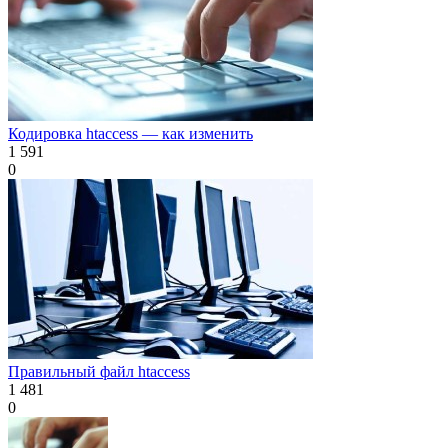
Кодировка htaccess — как изменить
1 591
0
Правильный файл htaccess
1 481
0